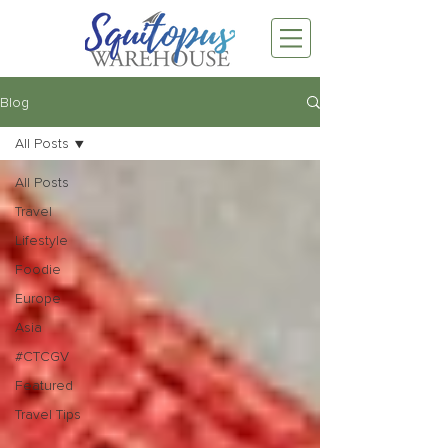
Blog
All Posts
All Posts
Travel
Lifestyle
Foodie
Europe
Asia
#CTCGV
Featured
Travel Tips