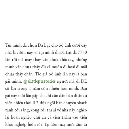
Tụi mình đã chọn Đà Lạt cho bộ ảnh cưới cây 
nhà lá vườn này, vì tụi mình đi Đà Lạt đã 7750 
lần rồi mà may thay vẫn chưa chia tay, nhưng 
mình vẫn chưa thấy đủ và muốn đi hoài đi mãi 
chưa thấy chán. Tác giả bộ ảnh lần này là bạn 
gái mình,
@alittlepu.stories
người mà đi ĐL 
số lần trong 1 năm còn nhiều hơn mình. Bạn 
gái này mỗi lần gặp thì chỉ cần dẫn bản đi ăn cá 
viên chiên thôi là 2 đứa ngồi bàn chuyện shark 
tank tới sáng, xong rồi thì ai về nhà nấy nghèo 
lại hoàn nghèo chứ ăn cá viên thâm vào tiền 
khởi nghiệp luôn rồi. Tại hôm nay mưa tầm tã 