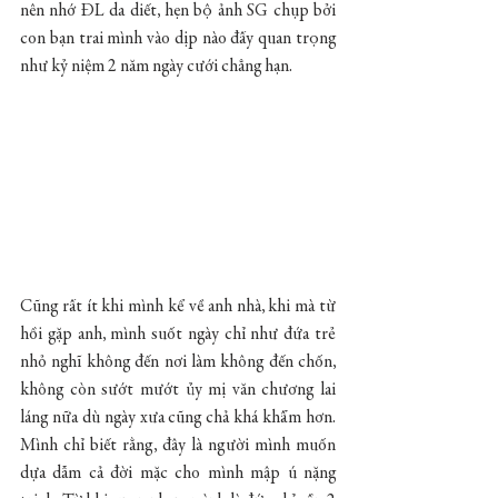
nên nhớ ĐL da diết, hẹn bộ ảnh SG chụp bởi 
con bạn trai mình vào dịp nào đấy quan trọng 
như kỷ niệm 2 năm ngày cưới chẳng hạn. 
Cũng rất ít khi mình kể về anh nhà, khi mà từ 
hồi gặp anh, mình suốt ngày chỉ như đứa trẻ 
nhỏ nghĩ không đến nơi làm không đến chốn, 
không còn sướt mướt ủy mị văn chương lai 
láng nữa dù ngày xưa cũng chả khá khẩm hơn. 
Mình chỉ biết rằng, đây là người mình muốn 
dựa dẫm cả đời mặc cho mình mập ú nặng 