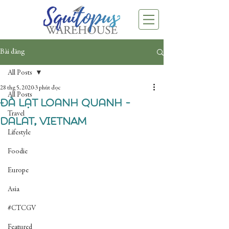
Bài đăng
All Posts
28 thg 5, 2020
3 phút đọc
All Posts
Đà Lạt loanh quanh -
Travel
Dalat, VIETNAM
Lifestyle
Foodie
Europe
Asia
#CTCGV
Featured