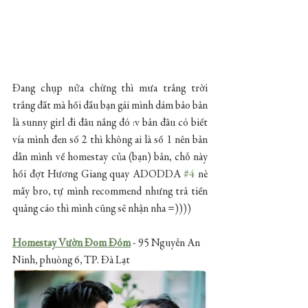
Đang chụp nửa chừng thì mưa trắng trời 
trắng đất mà hồi đầu bạn gái mình dám bảo bản 
là sunny girl đi đâu nắng đó :v bản đâu có biết 
vía mình đen số 2 thì không ai là số 1 nên bản 
dẫn mình về homestay của (bạn) bản, chỗ này 
hồi đợt Hương Giang quay ADODDA 
#4
 nè 
mấy bro, tự mình recommend nhưng trả tiền 
quảng cáo thì mình cũng sẽ nhận nha =))))
Homestay Vườn Đom Đóm
 - 95 Nguyễn An 
Ninh, phuòng 6, TP. Đà Lạt