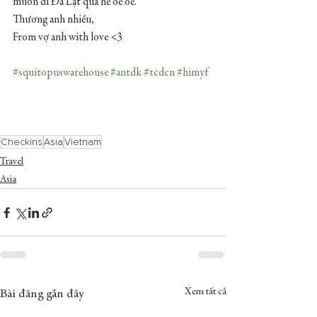
muốn đi Đà Lạt quá nè oe oe.
Thương anh nhiều, 
From vợ anh with love <3
#squitopuswarehouse
#antdk
#tcdcn
#himyf
Checkins
Asia
Vietnam
Travel
Asia
Xem tất cả
Bài đăng gần đây