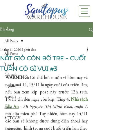
Bài đăng
All Posts
14 thg 11, 2020
2 phút đọc
All Posts
Nát giỏ còn bờ tre - Cuối
Travel
tuần có gì vui #3
Lifestyle
WARNING: 
Có thể hơi muộn vì hôm nay và 
ngày mai 14, 15/11 là ngày cuối của triển lãm, 
Foodie
nếu bạn xem kịp post này trước 12h trưa 
Europe
15/11 thì đến ngay còn kịp: Tầng 4, 
Nhà sách 
Hải An
 - 
2B Nguyễn Thị Minh Khai, quận 1,
Asia
mở cửa miễn phí. Tuy nhiên, hôm nay 14/11 
#CTCGV
các bạn sẽ không được dùng điện thoại hay 
máy chụp hình trong suốt buổi triển lãm theo 
Featured