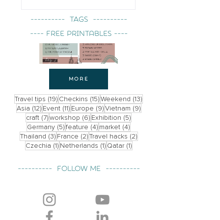
---------- TAGS ----------
---- free printables ----
MORE
19 bài đăng
15 bài đăng
13 bài đăng
Travel tips
(19)
Checkins
(15)
Weekend
(13)
12 bài đăng
11 bài đăng
9 bài đăng
9 bài đăng
Asia
(12)
Event
(11)
Europe
(9)
Vietnam
(9)
7 bài đăng
6 bài đăng
5 bài đăng
craft
(7)
workshop
(6)
Exhibition
(5)
5 bài đăng
4 bài đăng
4 bài đăng
Germany
(5)
feature
(4)
market
(4)
3 bài đăng
2 bài đăng
2 bài đăng
Thailand
(3)
France
(2)
Travel hacks
(2)
1 bài đăng
1 bài đăng
1 bài đăng
Czechia
(1)
Netherlands
(1)
Qatar
(1)
---------- Follow me ----------