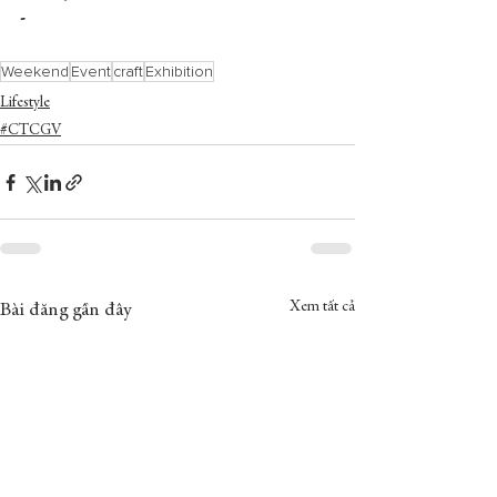
-
Weekend
Event
craft
Exhibition
Lifestyle
#CTCGV
Xem tất cả
Bài đăng gần đây