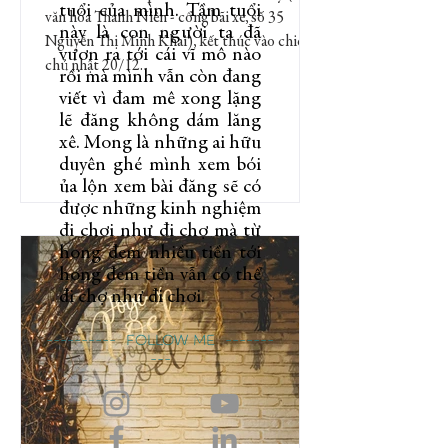
tuổi của mình. Tầm tuổi
văn hóa Thanh Niên - cổng bãi xe, số 35
này là con người ta đã
Nguyễn Thị Minh Khai), kết thúc vào chiều
vươn ra tới cái vĩ mô nào
chủ nhật 20/12.
rồi mà mình vẫn còn đang
viết vì đam mê xong lặng
lẽ đăng không dám lăng
xê. Mong là những ai hữu
duyên ghé mình xem bói
ủa lộn xem bài đăng sẽ có
được những kinh nghiệm
đi chơi như đi chợ mà từ
hong đem nhiều tiền tới
hong đem tiền vẫn có thể
đi chợ như đi chơi.
---------- Follow me -------
---