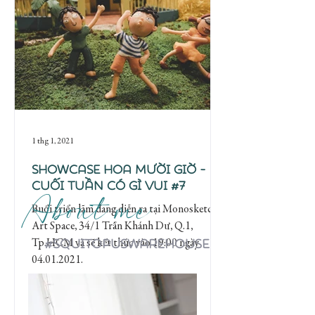
1 thg 1, 2021
Showcase Hoa Mười Giờ -
Cuối tuần có gì vui #7
About me
Buổi triển lãm đang diễn ra tại Monosketch
Art Space, 34/1 Trần Khánh Dư, Q.1,
#Squitopuswarehouse
Tp.HCM và sẽ kết thúc vào 19:00 ngày
04.01.2021.