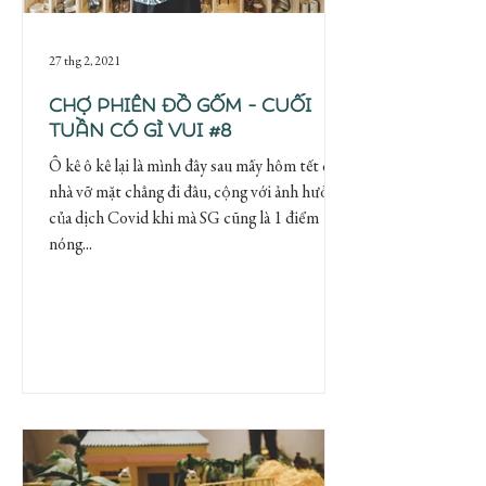
27 thg 2, 2021
Chợ Phiên Đồ Gốm - Cuối
tuần có gì vui #8
Ô kê ô kê lại là mình đây sau mấy hôm tết dọn
nhà vỡ mặt chẳng đi đâu, cộng với ảnh hưởng
của dịch Covid khi mà SG cũng là 1 điểm
nóng...