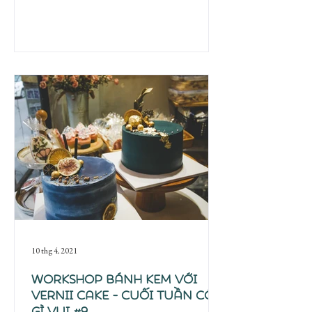
10 thg 4, 2021
Workshop Bánh kem với
Vernii Cake - Cuối tuần có
gì vui #9