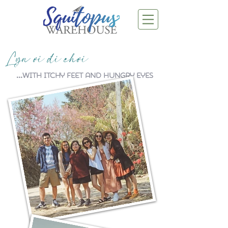
Lyn ơi đi chơi
...with itchy feet and hungry eyes