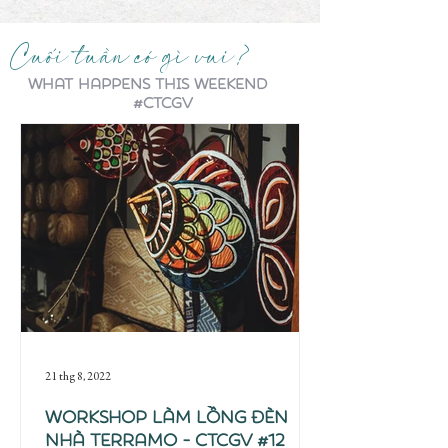
Cuối tuần có gì vui?
What happens this weekend
#CTCGV
21 thg 8, 2022
Workshop làm lồng đèn
nhà Terramo - CTCGV #12