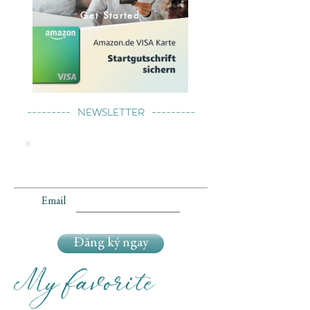
Get Started
--------- Newsletter ---------
Email
Đăng ký ngay
My favorite