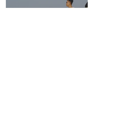
Vượt tam tai đi Phú Quý -
Binh Thuan, VIETNAM